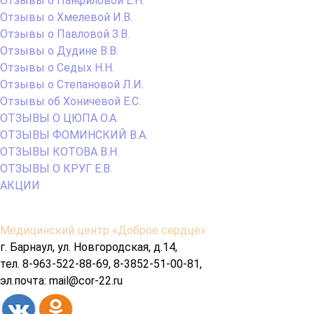
Отзывы о Панфиловой Е.Н.
Отзывы о Хмелевой И.В.
Отзывы о Павловой З.В.
Отзывы о Дудине В.В.
Отзывы о Седых Н.Н.
Отзывы о Степановой Л.И.
Отзывы об Хоничевой Е.С.
ОТЗЫВЫ О ЦЮПА О.А.
ОТЗЫВЫ ФОМИНСКИЙ В.А.
ОТЗЫВЫ КОТОВА В.Н.
ОТЗЫВЫ О КРУГ Е.В.
АКЦИИ
Содержимое
Медицинский центр «Доброе сердце»
подвала
г. Барнаул, ул. Новгородская, д.14,
тел. 8-963-522-88-69, 8-3852-51-00-81,
эл.почта: mail@cor-22.ru