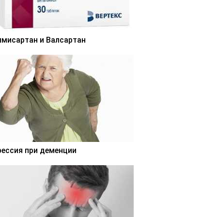
лмисартан и Валсартан
рессия при деменции