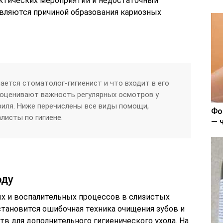
ктических мероприятий и недостаточный
являются причиной образования кариозных
ается стоматолог-гигиенист и что входит в его
ооценивают важность регулярных осмотров у
иля. Ниже перечислены все виды помощи,
Фо
исты по гигиене.
— 
оду
х и воспалительных процессов в слизистых
становится ошибочная техника очищения зубов и
в для дополнительного гигиенического ухода. На