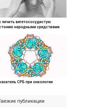
к лечить вегетососудистую
стонию народными средствами
казатель СРБ при онкологии
Свежие публикации