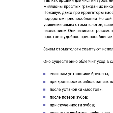
Так как ершики для чистки зубов ни
миллионы простых граждан их никог
Пожалуй, даже про ирригаторы нас
недорогом приспособлении. Но сейч
усилиями самих стоматологов, взя
населением. Они начинают рекомен
простое и удобное приспособление.
Зачем стоматологи советуют испол
Оно существенно облегчит уход в с
если вам установили брекеты;
при хронических заболеваниях п
после установки «мостов»;
после потери зубов;
при скученности зубов;
если вы – любитель кофе и чая;