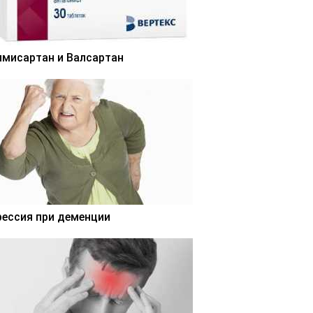
лмисартан и Валсартан
рессия при деменции