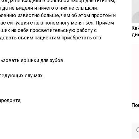
когда не входили в основной набор для гигиены,
да не видели и ничего о них не слышали.
елению известно больше, чем об этом простом и
ас ситуация стала понемногу меняться. Причем
Ка
вших на себя просветительскую работу с
ди
довать своим пациентам приобретать это
ьзовать ершики для зубов
ледующих случаях:
ародонта;
По