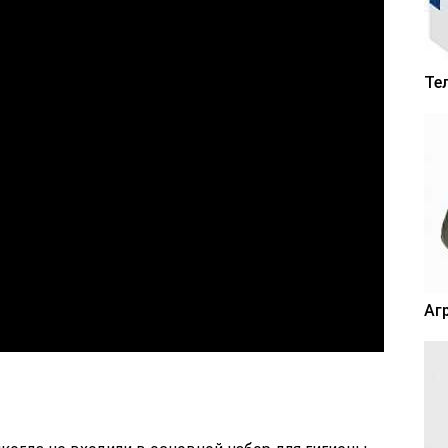
Те
Аг