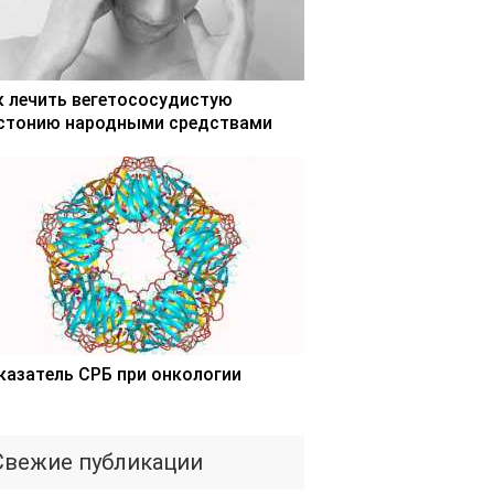
к лечить вегетососудистую
стонию народными средствами
казатель СРБ при онкологии
Свежие публикации