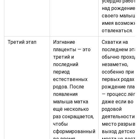
усердно работ
над рождение
своего малыша,
имея возможн
отвлекаться.
Третий этап
Изгнание
Схватки на
плаценты — это
последнем эта
третий и
обычно проход
последний
незаметно,
период
особенно при
естественных
первых родах
родов. После
рождение плац
появления
— процесс лёгки
малыша матка
даже если во 
ещё несколько
родовой
раз сокращается,
деятельности 
чтобы
место разрывы
сформированный
выход детског
во время
места не дост