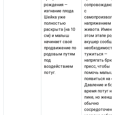
рождения —
сопровождающ
изгнание плода.
с
Шейка уже
самопроизвол
полностью
напряжением
раскрыта (на 10
живота. Именн
см) и малыш
этом этапе род
начинает своё
акушер сообщи
продвижение по
необходимости
родовым путям
тужиться —
под
напрягать брю
воздействием
пресс, чтобы
потуг.
помочь малыш
появиться на с
Давление и бол
время потуг на
пике, но женщ
обычно
сосредоточены