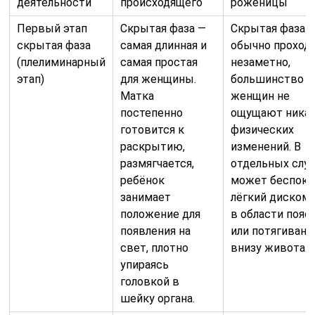
деятельности
происходящего
роженицы
Первый этап
Скрытая фаза —
Скрытая фаза
скрытая фаза
самая длинная и
обычно проход
(плелиминарный
самая простая
незаметно,
этап)
для женщины.
большинство
Матка
женщин не
постепенно
ощущают ника
готовится к
физических
раскрытию,
изменений. В
размягчается,
отдельных случ
ребёнок
может беспоко
занимает
лёгкий диском
положение для
в области поя
появления на
или потягивани
свет, плотно
внизу живота.
упираясь
головкой в
шейку органа.