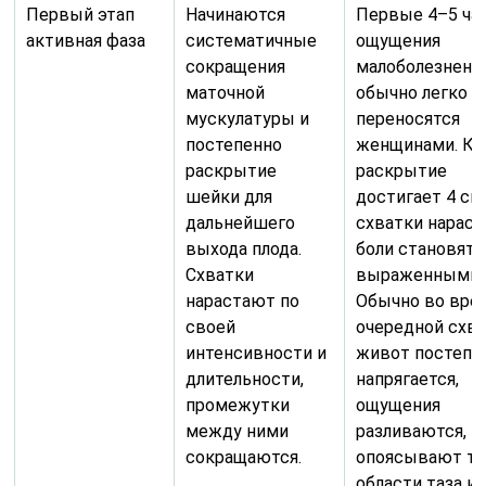
Первый этап
Начинаются
Первые 4–5 ча
активная фаза
систематичные
ощущения
сокращения
малоболезненн
маточной
обычно легко
мускулатуры и
переносятся
постепенно
женщинами. Ко
раскрытие
раскрытие
шейки для
достигает 4 см
дальнейшего
схватки нараст
выхода плода.
боли становятс
Схватки
выраженными.
нарастают по
Обычно во вре
своей
очередной схв
интенсивности и
живот постепе
длительности,
напрягается,
промежутки
ощущения
между ними
разливаются,
сокращаются.
опоясывают те
области таза и