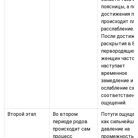
поясницы, а по
достижения пи
происходит пл
расслабление.
После достиже
раскрытия в 8 
первородящих
женщин часто
наступает
временное
замедление и
ослабление схв
соответственн
ощущений.
Второй этап
Во втором
Потуги ощуща
периоде родов
как сильнейше
происходит сам
давление на
процесс
промежность,