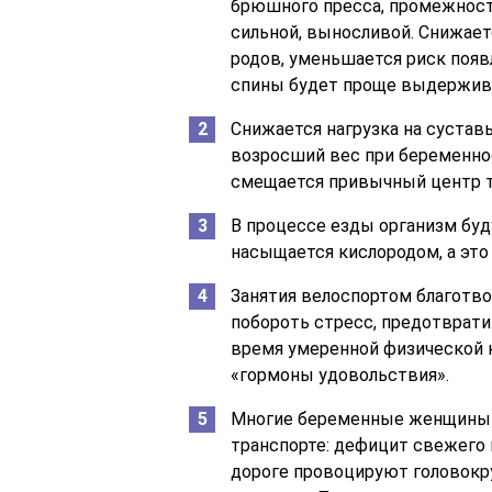
брюшного пресса, промежности
сильной, выносливой. Снижает
родов, уменьшается риск появ
спины будет проще выдержив
Снижается нагрузка на сустав
возросший вес при беременнос
смещается привычный центр т
В процессе езды организм буд
насыщается кислородом, а это
Занятия велоспортом благотв
побороть стресс, предотвратит
время умеренной физической
«гормоны удовольствия».
Многие беременные женщины 
транспорте: дефицит свежего в
дороге провоцируют головокру