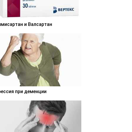
лмисартан и Валсартан
рессия при деменции