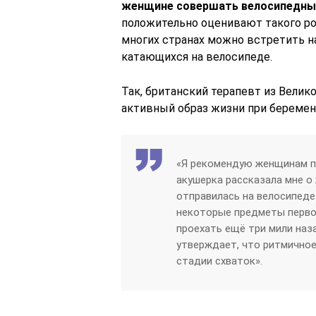
женщине совершать велосипедные
положительно оценивают такого ро
многих странах можно встретить н
катающихся на велосипеде.
Так, британский терапевт из Велик
активный образ жизни при беремен
«Я рекомендую женщинам п
акушерка рассказала мне о
отправилась на велосипеде
некоторые предметы перво
проехать ещё три мили наз
утверждает, что ритмичное
стадии схваток».