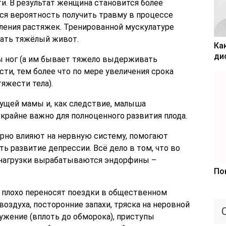
. В результат женщина становится более
ся вероятность получить травму в процессе
ления растяжек. Тренированной мускулатуре
ать тяжёлый живот.
Ка
ди
ы ног (а им бывает тяжело выдерживать
ти, тем более что по мере увеличения срока
яжести тела).
ущей мамы и, как следствие, малыша
 крайне важно для полноценного развития плода.
орно влияют на нервную систему, помогают
ь развитие депрессии. Всё дело в том, что во
 нагрузки вырабатываются эндорфины –
По
плохо переносят поездки в общественном
оздуха, посторонние запахи, тряска на неровной
жение (вплоть до обморока), приступы