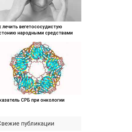
к лечить вегетососудистую
стонию народными средствами
казатель СРБ при онкологии
Свежие публикации