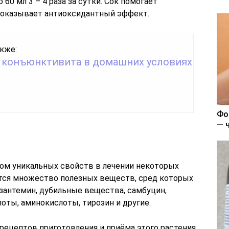
0 мл 3 – 4 раза за сутки. Сок помогает
 оказывает антиоксидантный эффект.
кже:
 конъюнктивита в домашних условиях
Фо
— 
ом уникальных свойств в лечении некоторых
ится множество полезных веществ, сред которых
изантемин, дубильные вещества, самбуцин,
оты, аминокислоты, тирозин и другие.
ецептов приготовления и приёма этого растения