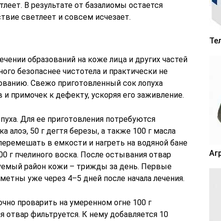
тлеет. В результате от базалиомы остается
твие светлеет и совсем исчезает.
Те
чении образований на коже лица и других частей
ного безопаснее чистотела и практически не
ованию. Свежо приготовленный сок лопуха
и примочек к дефекту, ускоряя его заживление.
пуха. Для ее приготовления потребуются
 алоэ, 50 г дегтя березы, а также 100 г масла
перемешать в емкости и нагреть на водяной бане
Аг
00 г пчелиного воска. После остывания отвар
уемый район кожи – трижды за день. Первые
етны уже через 4–5 дней после начала лечения.
чно проварить на умеренном огне 100 г
я отвар фильтруется. К нему добавляется 10