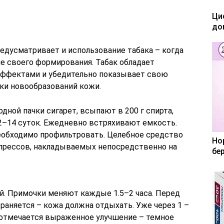
Ци
до
дусматривает и использование табака – когда
е своего формирования. Табак обладает
ффектами и убедительно показывает свою
ики новообразований кожи.
дной пачки сигарет, всыпают в 200 г спирта,
–14 суток. Ежедневно встряхивают емкость.
еобходимо профильтровать. Целебное средство
Но
мпрессов, накладываемых непосредственно на
бе
ей. Примочки меняют каждые 1.5–2 часа. Перед
раняется – кожа должна отдыхать. Уже через 1 –
о отмечается выраженное улучшение – темное