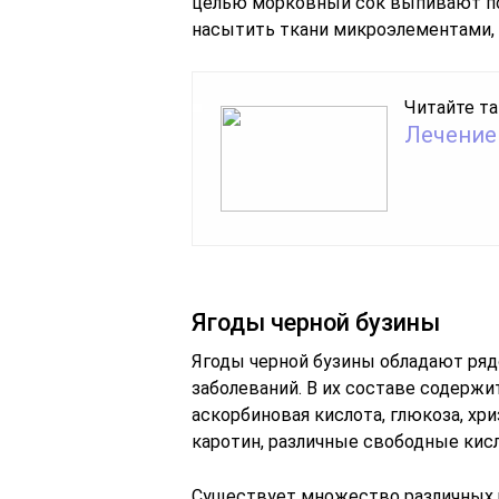
целью морковный сок выпивают по 6
насытить ткани микроэлементами,
Читайте та
Лечение
Ягоды черной бузины
Ягоды черной бузины обладают ряд
заболеваний. В их составе содерж
аскорбиновая кислота, глюкоза, хр
каротин, различные свободные кисл
Существует множество различных р