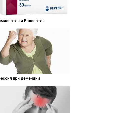
лмисартан и Валсартан
рессия при деменции