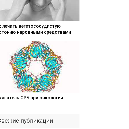
к лечить вегетососудистую
стонию народными средствами
казатель СРБ при онкологии
Свежие публикации