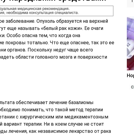
е заболевание. Опухоль образуется на верхней
ут еще называть «белый рак кожи». Ее очаги
и. Особо опасна тем, что когда она
е покровы тотально. Что еще опаснее, так это ее
ни органов. Поскольку недуг чаще всего
 задеть области головного мозга и поверхности
Но
ультата обеспечивает лечение базалиомы
бходимо понимать, что такой метод терапии
етании с хирургическим или медикаментозным
 вариант терапии. Ни в коем случае не стоит
ды лечения, как независимое лекарство от рака