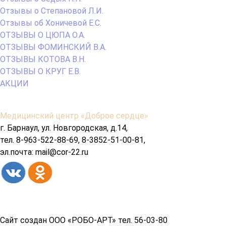
Отзывы о Степановой Л.И.
Отзывы об Хоничевой Е.С.
ОТЗЫВЫ О ЦЮПА О.А.
ОТЗЫВЫ ФОМИНСКИЙ В.А.
ОТЗЫВЫ КОТОВА В.Н.
ОТЗЫВЫ О КРУГ Е.В.
АКЦИИ
Содержимое
Медицинский центр «Доброе сердце»
подвала
г. Барнаул, ул. Новгородская, д.14,
тел. 8-963-522-88-69, 8-3852-51-00-81,
эл.почта: mail@cor-22.ru
Copyright© 2026 год
Сайт создан ООО «РОБО-АРТ» тел. 56-03-80