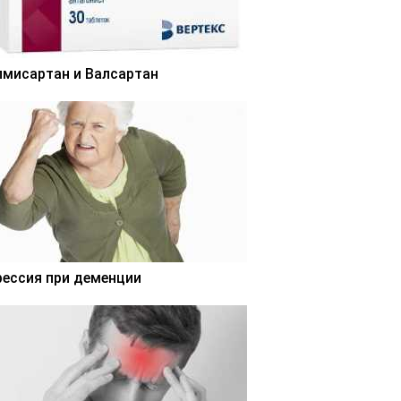
лмисартан и Валсартан
рессия при деменции