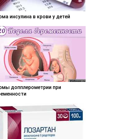
рма инсулина в крови у детей
рмы допплерометрии при
ременности