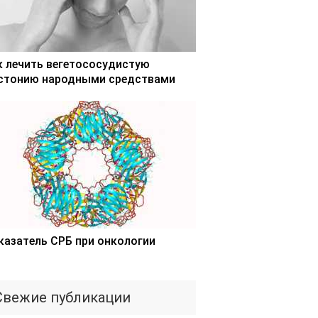
к лечить вегетососудистую
стонию народными средствами
казатель СРБ при онкологии
Свежие публикации