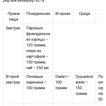
ряд или вывернутость.
Прием
Понедельник
Вторник
Среда
Ч
пищи
Завтрак
Паровые
фрикадельки
из курицы –
120 грамм,
пюре из
картофеля –
150 грамм,
чай – 250 мл.
Второй
Ленивые
Омлет–
Грушевое
Под
завтрак
вареники –
100
желе –
хлеб
100 грамм
грамм
150
кур
грамм
паш
50 