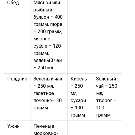
Обед
Мясной или
рыбный
бульон – 400
грамм, пюре
– 200 грамм,
мясное
суфле – 120
грамм,
зеленый чай
– 250 мл.
Полдник
Зеленый чай
Кисель
Зеленый
– 250 мл,
– 250
чай – 250
галетное
мл,
мл,
печенье– 30
сухари
творог –
грамм
– 100
100
грамм
грамм
Ужин
Печеные
морковно-