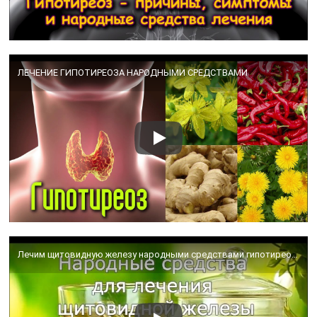
ЛЕЧЕНИЕ ГИПОТИРЕОЗА НАРОДНЫМИ СРЕДСТВАМИ
Лечим щитовидную железу народными средствами гипотиреоз, гипертиреоз