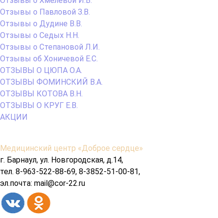
Отзывы о Хмелевой И.В.
Отзывы о Павловой З.В.
Отзывы о Дудине В.В.
Отзывы о Седых Н.Н.
Отзывы о Степановой Л.И.
Отзывы об Хоничевой Е.С.
ОТЗЫВЫ О ЦЮПА О.А.
ОТЗЫВЫ ФОМИНСКИЙ В.А.
ОТЗЫВЫ КОТОВА В.Н.
ОТЗЫВЫ О КРУГ Е.В.
АКЦИИ
Содержимое
Медицинский центр «Доброе сердце»
подвала
г. Барнаул, ул. Новгородская, д.14,
тел. 8-963-522-88-69, 8-3852-51-00-81,
эл.почта: mail@cor-22.ru