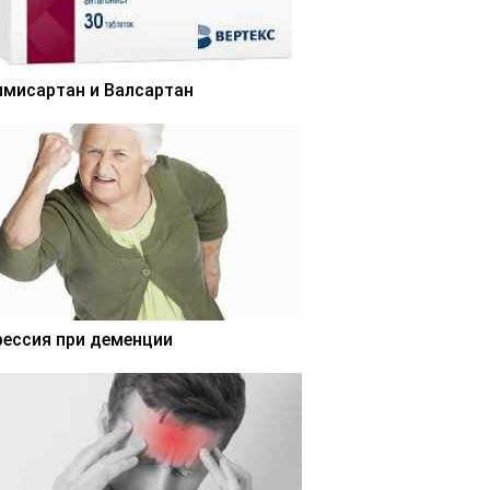
лмисартан и Валсартан
рессия при деменции