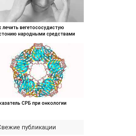
к лечить вегетососудистую
стонию народными средствами
казатель СРБ при онкологии
Свежие публикации