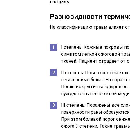
площадь.
Разновидности термич
На классификацию травм влияет ст
I степень. Кожные покровы п
симптом легкой ожоговой тра
тканей. Пациент страдает от с
II степень. Поверхностные сл
невыносимо болит. На пораже
После вскрытия волдырей ос
нуждается в неотложной меди
III степень. Поражены все сл
поверхности раны образуются
При этом болевой порог сниж
ожога 3 степени. Такие травм