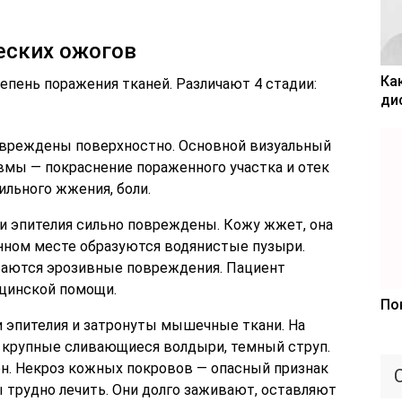
еских ожогов
Ка
епень поражения тканей. Различают 4 стадии:
ди
овреждены поверхностно. Основной визуальный
вмы — покраснение пораженного участка и отек
ильного жжения, боли.
ои эпителия сильно повреждены. Кожу жжет, она
нном месте образуются водянистые пузыри.
таются эрозивные повреждения. Пациент
цинской помощи.
По
ои эпителия и затронуты мышечные ткани. На
 крупные сливающиеся волдыри, темный струп.
ен. Некроз кожных покровов — опасный признак
ы трудно лечить. Они долго заживают, оставляют