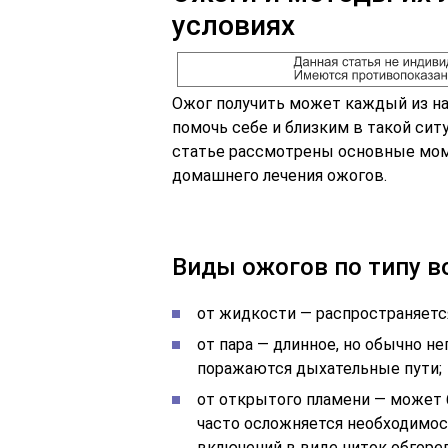
условиях
Ожог получить может каждый из нас
помочь себе и близким в такой сит
статье рассмотрены основные мом
домашнего лечения ожогов.
Виды ожогов по типу в
от жидкости — распространяется
от пара — длинное, но обычно не
поражаются дыхательные пути;
от открытого пламени — может 
часто осложняется необходимо
включений в виде ниток обгор