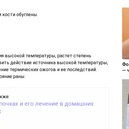
и кости обуглены.
я высокой температуры, растет степень
вить действие источника высокой температуры,
Фо
ние термических ожогов и ее последствий.
— 
ояние раны:
кже:
почках и его лечение в домашних
х