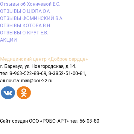
Отзывы об Хоничевой Е.С.
ОТЗЫВЫ О ЦЮПА О.А.
ОТЗЫВЫ ФОМИНСКИЙ В.А.
ОТЗЫВЫ КОТОВА В.Н.
ОТЗЫВЫ О КРУГ Е.В.
АКЦИИ
Содержимое
Медицинский центр «Доброе сердце»
подвала
г. Барнаул, ул. Новгородская, д.14,
тел. 8-963-522-88-69, 8-3852-51-00-81,
эл.почта: mail@cor-22.ru
Copyright© 2026 год
Сайт создан ООО «РОБО-АРТ» тел. 56-03-80