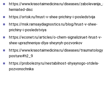
https://www.krasotaimedicina.ru/diseases/zabolevanija_ne
herniated-disc
https://ortok.ru/hrust-v-shee-prichiny-i-posledstvija
https://msk.ramsaydiagnostics.ru/blog/hrust-v-shee-
prichiny-i-posledstviya
https://econet.ru/articles/o-chem-signaliziruet-hrust-v-
shee-uprazhneniya-dlya-sheynyh-pozvonkov
https://www.krasotaimedicina.ru/diseases/traumatology/i
posture#h2_9
https://probolezny.ru/nestabilnost-shyaynogo-otdela-
pozvonochnika