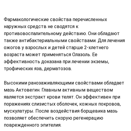
мазь Актовегин. Главным активным веществом
является экстракт крови телят. Он эффективен при
поражениях слизистых оболочек, кожных покровов,
мускулатуры. После воздействия борщевика мазь
позволяет обеспечить скорую регенерацию
поврежденного эпителия.
При незначительных поражениях, при которых
пострадали поверхностные слои кожи, целесообразно
применять для лечения мази на растительной основе.
Это могут быть Пантенол, Судокрем, Альгофин.
Средства обеспечивают сразу несколько
воздействий за счет своего состава. Они ускоряют
заживление ран, обезболивают и борются с
бактериями.