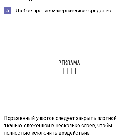
Любое противоаллергическое средство.
Пораженный участок следует закрыть плотной
тканью, сложенной в несколько слоев, чтобы
полностью исключить воздействие
ультрафиолетового излучения. Ожог от борщевика
возникает только при попадании взаимодействии
сока и солнечных лучей.
Для снятия воспаления потребуются примочки с
черным чаем, корой дуба, которые меняют каждые
несколько часов. При отсутствии фурацилина его
можно заменить пищевой содой. Ее наносят на место
ожога толстым слоем.
Читайте также:
Абсолютный и