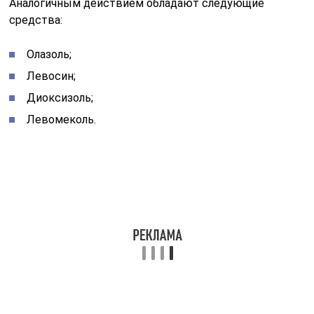
Фармакологические свойства перечисленных
наружных средств не сводятся к
противовоспалительному действию. Они обладают
также антибактериальными свойствами. Для лечения
ожогов у взрослых и детей старше 2-хлетнего
возраста может применяться Олазоль. Ее
эффективность доказана при лечении экземы,
трофических язв, дерматозов.
Высокими ранозаживляющими свойствами обладает