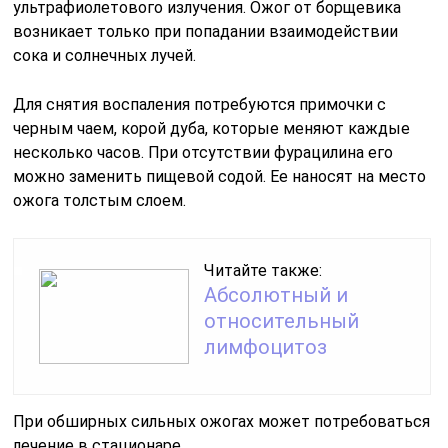
относительный
лимфоцитоз
При обширных сильных ожогах может потребоваться
лечение в стационаре.
Что запрещено делать при ожогах
борщевиком
Очевидно, что при первых очевидных поражениях,
срочно уйти в тень. Оставаться на солнце значит
усугубить тяжелое течение болезни. Необходимо
найти чистую воду и смыть сок борщевика. Строго
запрещается делать это грязной водой или немытыми
руками, так можно занести инфекцию, и лечение
будет длительным и болезненным.