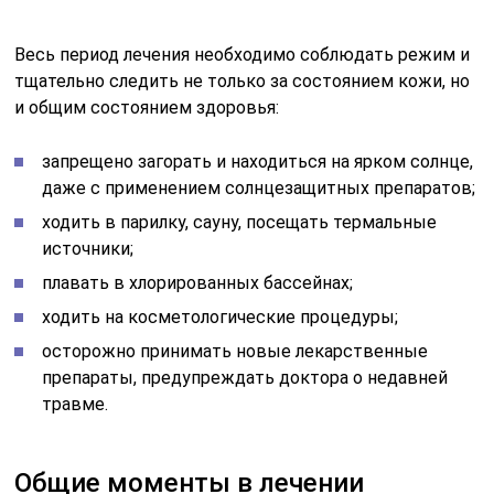
осторожно принимать новые лекарственные
препараты, предупреждать доктора о недавней
травме.
Общие моменты в лечении
Для лечения ожогов используются
противовоспалительные и ранозаживляющие
компрессы. Схема того, что делать при ожогах:
промывание пораженного участка под проточной
водой не меньше 10 минут;
компрессы с ромашкой в течение 1,5-2 недель.
Нужно обратить внимание, что ожоги от борщевика
относятся к химическим ожогам, поэтому средства
наподобие пантенол-спрея не будут эффективными.