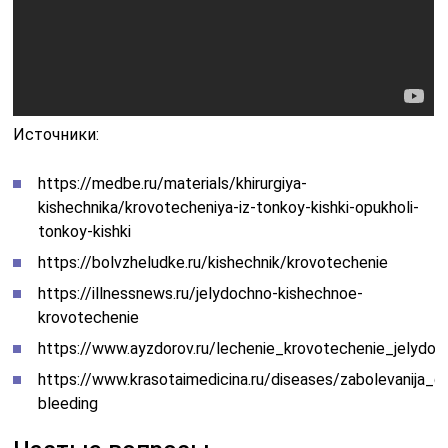
Источники:
https://medbe.ru/materials/khirurgiya-
kishechnika/krovotecheniya-iz-tonkoy-kishki-opukholi-
tonkoy-kishki
https://bolvzheludke.ru/kishechnik/krovotechenie
https://illnessnews.ru/jelydochno-kishechnoe-
krovotechenie
https://www.ayzdorov.ru/lechenie_krovotechenie_jelydo
https://www.krasotaimedicina.ru/diseases/zabolevanija_ga
bleeding