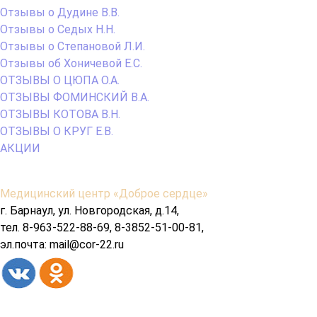
Отзывы о Дудине В.В.
Отзывы о Седых Н.Н.
Отзывы о Степановой Л.И.
Отзывы об Хоничевой Е.С.
ОТЗЫВЫ О ЦЮПА О.А.
ОТЗЫВЫ ФОМИНСКИЙ В.А.
ОТЗЫВЫ КОТОВА В.Н.
ОТЗЫВЫ О КРУГ Е.В.
АКЦИИ
Содержимое
Медицинский центр «Доброе сердце»
подвала
г. Барнаул, ул. Новгородская, д.14,
тел. 8-963-522-88-69, 8-3852-51-00-81,
эл.почта: mail@cor-22.ru
Copyright© 2026 год