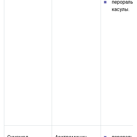
перораль
касулы.