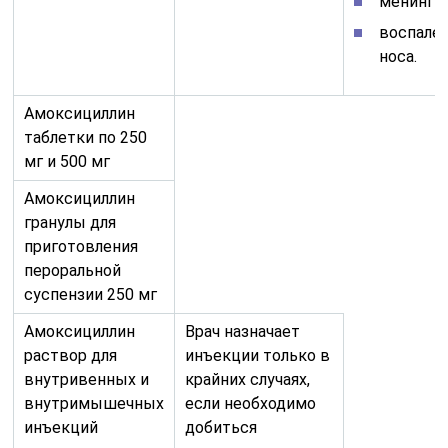
менингит
воспален
носа.
Амоксициллин
таблетки по 250
мг и 500 мг
Амоксициллин
гранулы для
приготовления
пероральной
суспензии 250 мг
Амоксициллин
Врач назначает
раствор для
инъекции только в
внутривенных и
крайних случаях,
внутримышечных
если необходимо
инъекций
добиться