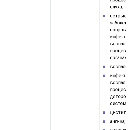
слуха;
острые 
заболева
сопров
инфекци
воспали
процесс
органах;
воспален
инфекци
воспали
процессы
детород
системы
цистит;
ангина;