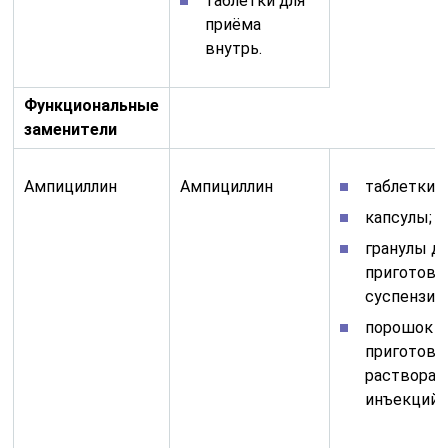
таблетки для
приёма
внутрь.
Функциональные
заменители
Ампициллин
Ампициллин
таблетки;
капсулы;
гранулы д
приготовл
суспензии;
порошок д
приготовл
раствора 
инъекций.