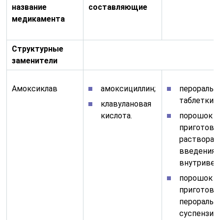
название
составляющие
медикамента
Структурные
заменители
Амоксиклав
амоксициллин;
перораль
таблетки;
клавулановая
кислота.
порошок д
приготовл
раствора 
введения
внутривен
порошок д
приготовл
пероральн
суспензии.