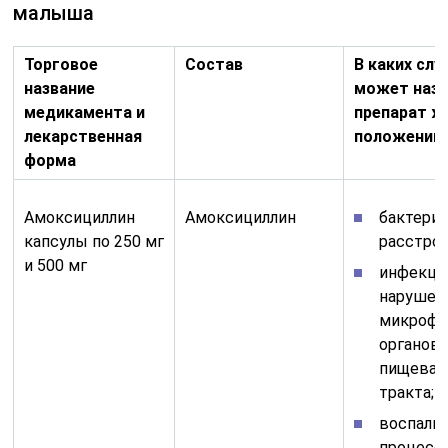
малыша
Торговое
Состав
В каких слу
название
может наз
медикамента и
препарат ж
лекарственная
положении
форма
Амоксициллин
Амоксициллин
бактери
капсулы по 250 мг
расстрой
и 500 мг
инфекци
нарушен
микроф
органов
пищевар
тракта;
воспали
процесс