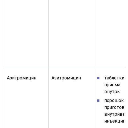
Азитромицин
Азитромицин
таблетки 
приёма
внутрь;
порошок д
приготовл
внутриве
инъекций;