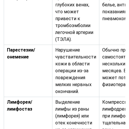
глубоких венах,
белье, анти
что может
показаниям)
привести к
пневмокомп
тромбоэмболии
легочной артерии
(ТЭЛА).
Парестезии/
Нарушение
Обычно про
онемение
чувствительности
самостояте
кожи в области
нескольких
операции из-за
месяцев. В 
повреждения
может потр
мелких нервных
физиотерап
окончаний.
Лимфорея/
Выделение
Компрессио
лимфостаз
лимфы из раны
лимфодрен
(лимфорея) или
при лимфор
отек конечности
тщательная