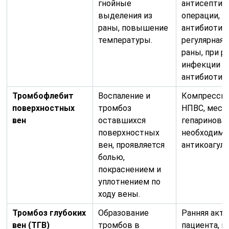
гнойные
антисептик
выделения из
операции,
раны, повышение
антибиотик
температуры.
регулярная 
раны, при р
инфекции –
антибиотик
Тромбофлебит
Воспаление и
Компрессио
поверхностных
тромбоз
НПВС, мест
вен
оставшихся
гепариновые
поверхностных
необходимо
вен, проявляется
антикоагуля
болью,
покраснением и
уплотнением по
ходу вены.
Тромбоз глубоких
Образование
Ранняя акт
вен (ТГВ)
тромбов в
пациента, 