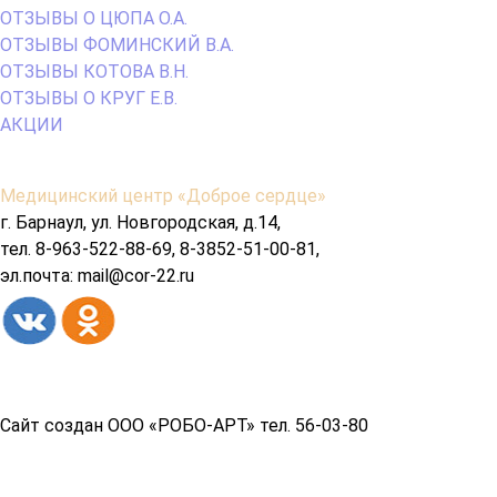
ОТЗЫВЫ О ЦЮПА О.А.
ОТЗЫВЫ ФОМИНСКИЙ В.А.
ОТЗЫВЫ КОТОВА В.Н.
ОТЗЫВЫ О КРУГ Е.В.
АКЦИИ
Содержимое
Медицинский центр «Доброе сердце»
подвала
г. Барнаул, ул. Новгородская, д.14,
тел. 8-963-522-88-69, 8-3852-51-00-81,
эл.почта: mail@cor-22.ru
Copyright© 2026 год
Сайт создан ООО «РОБО-АРТ» тел. 56-03-80