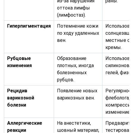
из-за нарушения
раны.
оттока лимфы
(лимфостаз).
Гиперпигментация
Потемнение кожи
Использова
по ходу удаленных
солнцезащи
вен.
местные о
кремы.
Рубцовые
Образование
Использова
изменения
плотных, иногда
силиконовы
болезненных
гелей, физи
рубцов.
Рецидив
Появление новых
Регулярное
варикозной
варикозных вен.
флеболога,
болезни
компрессио
изменение о
Аллергические
На анестетики,
Предварите
реакции
шовный материал,
тестирован