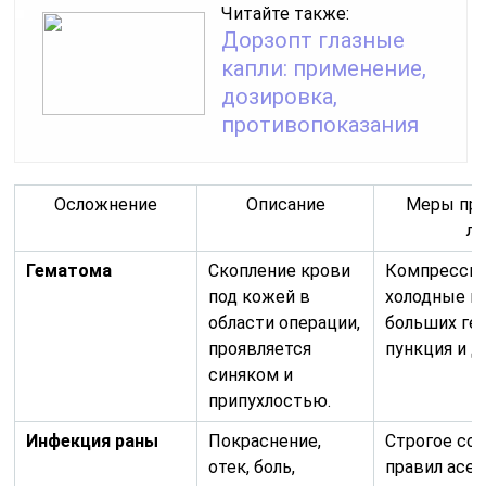
Читайте также:
Дорзопт глазные
капли: применение,
дозировка,
противопоказания
Осложнение
Описание
Меры про
ле
Гематома
Скопление крови
Компрессио
под кожей в
холодные к
области операции,
больших ге
проявляется
пункция и д
синяком и
припухлостью.
Инфекция раны
Покраснение,
Строгое со
отек, боль,
правил асеп