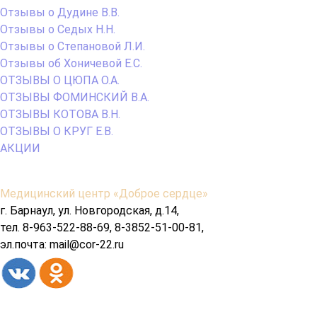
Отзывы о Дудине В.В.
Отзывы о Седых Н.Н.
Отзывы о Степановой Л.И.
Отзывы об Хоничевой Е.С.
ОТЗЫВЫ О ЦЮПА О.А.
ОТЗЫВЫ ФОМИНСКИЙ В.А.
ОТЗЫВЫ КОТОВА В.Н.
ОТЗЫВЫ О КРУГ Е.В.
АКЦИИ
Содержимое
Медицинский центр «Доброе сердце»
подвала
г. Барнаул, ул. Новгородская, д.14,
тел. 8-963-522-88-69, 8-3852-51-00-81,
эл.почта: mail@cor-22.ru
Copyright© 2026 год