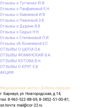
Отзывы о Тутченко Ю.В.
Отзывы о Панфиловой Е.Н.
Отзывы о Хмелевой И.В.
Отзывы о Павловой З.В.
Отзывы о Дудине В.В.
Отзывы о Седых Н.Н.
Отзывы о Степановой Л.И.
Отзывы об Хоничевой Е.С.
ОТЗЫВЫ О ЦЮПА О.А.
ОТЗЫВЫ ФОМИНСКИЙ В.А.
ОТЗЫВЫ КОТОВА В.Н.
ОТЗЫВЫ О КРУГ Е.В.
АКЦИИ
Содержимое
Медицинский центр «Доброе сердце»
подвала
г. Барнаул, ул. Новгородская, д.14,
тел. 8-963-522-88-69, 8-3852-51-00-81,
эл.почта: mail@cor-22.ru