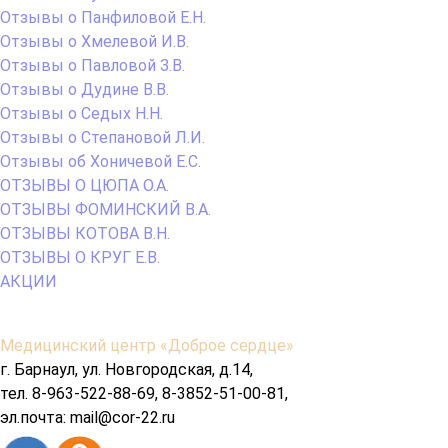
Отзывы о Панфиловой Е.Н.
Отзывы о Хмелевой И.В.
Отзывы о Павловой З.В.
Отзывы о Дудине В.В.
Отзывы о Седых Н.Н.
Отзывы о Степановой Л.И.
Отзывы об Хоничевой Е.С.
ОТЗЫВЫ О ЦЮПА О.А.
ОТЗЫВЫ ФОМИНСКИЙ В.А.
ОТЗЫВЫ КОТОВА В.Н.
ОТЗЫВЫ О КРУГ Е.В.
АКЦИИ
Содержимое
Медицинский центр «Доброе сердце»
подвала
г. Барнаул, ул. Новгородская, д.14,
тел. 8-963-522-88-69, 8-3852-51-00-81,
эл.почта: mail@cor-22.ru