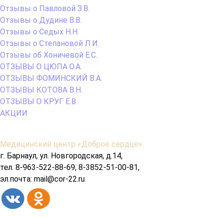
Отзывы о Павловой З.В.
Отзывы о Дудине В.В.
Отзывы о Седых Н.Н.
Отзывы о Степановой Л.И.
Отзывы об Хоничевой Е.С.
ОТЗЫВЫ О ЦЮПА О.А.
ОТЗЫВЫ ФОМИНСКИЙ В.А.
ОТЗЫВЫ КОТОВА В.Н.
ОТЗЫВЫ О КРУГ Е.В.
АКЦИИ
Содержимое
Медицинский центр «Доброе сердце»
подвала
г. Барнаул, ул. Новгородская, д.14,
тел. 8-963-522-88-69, 8-3852-51-00-81,
эл.почта: mail@cor-22.ru