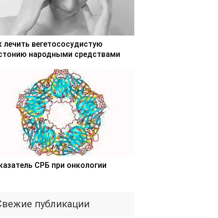
к лечить вегетососудистую
стонию народными средствами
казатель СРБ при онкологии
Свежие публикации