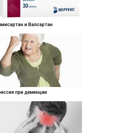
лмисартан и Валсартан
рессия при деменции