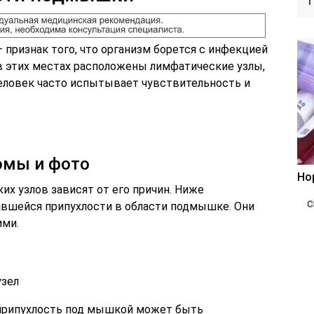
признак того, что организм борется с инфекцией
 в этих местах расположены лимфатические узлы,
еловек часто испытывает чувствительность и
омы и фото
Но
х узлов зависят от его причин. Ниже
авшейся припухлости в области подмышке. Они
ими.
узел
припухлость под мышкой может быть