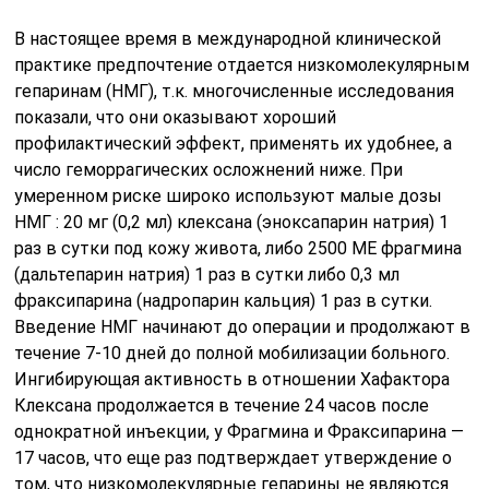
В настоящее время в международной клинической
практике предпочтение отдается низкомолекулярным
гепаринам (НМГ), т.к. многочисленные исследования
показали, что они оказывают хороший
профилактический эффект, применять их удобнее, а
число геморрагических осложнений ниже. При
умеренном риске широко используют малые дозы
НМГ : 20 мг (0,2 мл) клексана (эноксапарин натрия) 1
раз в сутки под кожу живота, либо 2500 МЕ фрагмина
(дальтепарин натрия) 1 раз в сутки либо 0,3 мл
фраксипарина (надропарин кальция) 1 раз в сутки.
Введение НМГ начинают до операции и продолжают в
течение 7-10 дней до полной мобилизации больного.
Ингибирующая активность в отношении Хафактора
Клексана продолжается в течение 24 часов после
однократной инъекции, у Фрагмина и Фраксипарина —
17 часов, что еще раз подтверждает утверждение о
том, что низкомолекулярные гепарины не являются