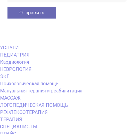
Мануальная терапия и реабилитация
МАССАЖ
ЛОГОПЕДИЧЕСКАЯ ПОМОЩЬ
РЕФЛЕКСОТЕРАПИЯ
ТЕРАПИЯ
СПЕЦИАЛИСТЫ
ПРАЙС
УНИКАЛЬНЫЕ МЕТОДИКИ
НОВОСТИ
ПОЛЕЗНАЯ ИНФОРМАЦИЯ
ОТЗЫВЫ
ОСТАВИТЬ ОТЗЫВ О ЦЕНТРЕ
Отзывы о Сидоренко Ю.В.
Отзывы о Ридель Н.В.
Отзывы о Огородникове И.И.
Отзывы о Рыжковой И.В.
Отзывы об Оберемок М.В.
Отзывы о Тутченко Ю.В.
Отзывы о Панфиловой Е.Н.