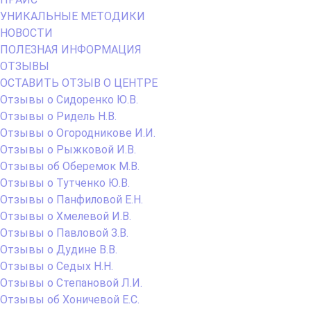
Отзывы о Хмелевой И.В.
Отзывы о Павловой З.В.
Отзывы о Дудине В.В.
Отзывы о Седых Н.Н.
Отзывы о Степановой Л.И.
Отзывы об Хоничевой Е.С.
ОТЗЫВЫ О ЦЮПА О.А.
ОТЗЫВЫ ФОМИНСКИЙ В.А.
ОТЗЫВЫ КОТОВА В.Н.
ОТЗЫВЫ О КРУГ Е.В.
АКЦИИ
Содержимое
Медицинский центр «Доброе сердце»
подвала
г. Барнаул, ул. Новгородская, д.14,
тел. 8-963-522-88-69, 8-3852-51-00-81,
эл.почта: mail@cor-22.ru