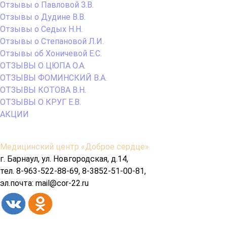
Отзывы о Павловой З.В.
Отзывы о Дудине В.В.
Отзывы о Седых Н.Н.
Отзывы о Степановой Л.И.
Отзывы об Хоничевой Е.С.
ОТЗЫВЫ О ЦЮПА О.А.
ОТЗЫВЫ ФОМИНСКИЙ В.А.
ОТЗЫВЫ КОТОВА В.Н.
ОТЗЫВЫ О КРУГ Е.В.
АКЦИИ
Содержимое
Медицинский центр «Доброе сердце»
подвала
г. Барнаул, ул. Новгородская, д.14,
тел. 8-963-522-88-69, 8-3852-51-00-81,
эл.почта: mail@cor-22.ru
Copyright© 2026 год