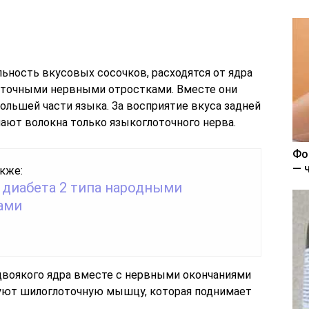
ьность вкусовых сосочков, расходятся от ядра
уточными нервными отростками. Вместе они
ольшей части языка. За восприятие вкуса задней
ают волокна только языкоглоточного нерва.
Фо
— 
кже:
 диабета 2 типа народными
ами
двоякого ядра вместе с нервными окончаниями
уют шилоглоточную мышцу, которая поднимает