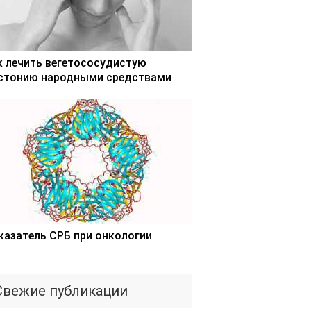
к лечить вегетососудистую
стонию народными средствами
казатель СРБ при онкологии
Свежие публикации