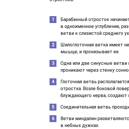
Барабанный отросток начинаетс
в одноименное углубление, раз
ветви к слизистой среднего у
Шилоглоточная ветка имеет не
мышце, и пронизывает ее.
Одна или две синусные ветви 
проникают через стенку сонног
Глоточная ветвь располагаетс
отростка. Возле боковой пове
блуждающего нерва, создают г
Соединительная ветвь проход
Ветви миндалин разветвляютс
в небных дужках.