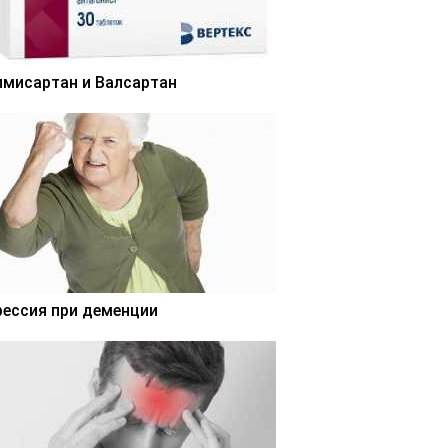
лмисартан и Валсартан
рессия при деменции