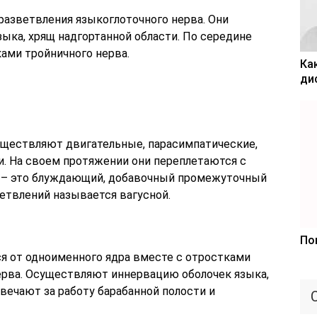
разветвления языкоглоточного нерва. Они
ка, хрящ надгортанной области. По середине
ами тройничного нерва.
Ка
ди
уществляют двигательные, парасимпатические,
. На своем протяжении они переплетаются с
 – это блуждающий, добавочный промежуточный
етвлений называется вагусной.
По
я от одноименного ядра вместе с отростками
ерва. Осуществляют иннервацию оболочек языка,
твечают за работу барабанной полости и