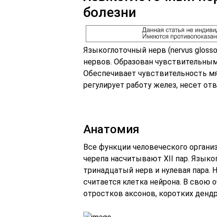
болезни
Языкоглоточный нерв (nervus gloss
нервов. Образован чувствительным
Обеспечивает чувствительность м
регулирует работу желез, несет от
Анатомия
Все функции человеческого органи
черепа насчитывают XII пар. Языког
тринадцатый нерв и нулевая пара
считается клетка нейрона. В свою о
отростков аксонов, коротких денд