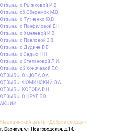
Отзывы о Рыжковой И.В.
Отзывы об Оберемок М.В.
Отзывы о Тутченко Ю.В.
Отзывы о Панфиловой Е.Н.
Отзывы о Хмелевой И.В.
Отзывы о Павловой З.В.
Отзывы о Дудине В.В.
Отзывы о Седых Н.Н.
Отзывы о Степановой Л.И.
Отзывы об Хоничевой Е.С.
ОТЗЫВЫ О ЦЮПА О.А.
ОТЗЫВЫ ФОМИНСКИЙ В.А.
ОТЗЫВЫ КОТОВА В.Н.
ОТЗЫВЫ О КРУГ Е.В.
АКЦИИ
Содержимое
Медицинский центр «Доброе сердце»
подвала
г. Барнаул, ул. Новгородская, д.14,