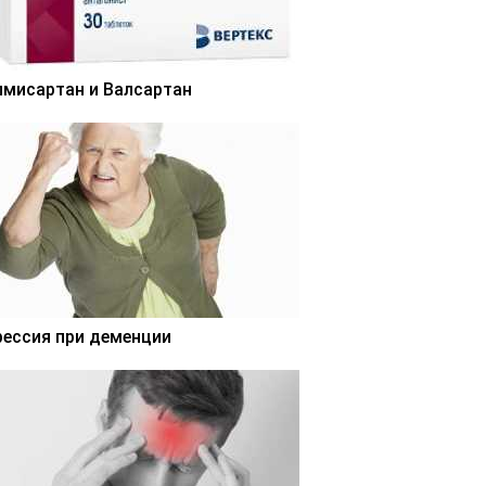
лмисартан и Валсартан
рессия при деменции