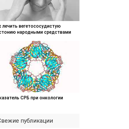
к лечить вегетососудистую
стонию народными средствами
казатель СРБ при онкологии
Свежие публикации